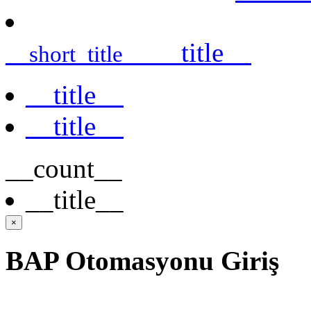
__title__
__short_title__
__title__
__title__
__count__
__title__
×
BAP Otomasyonu Giriş