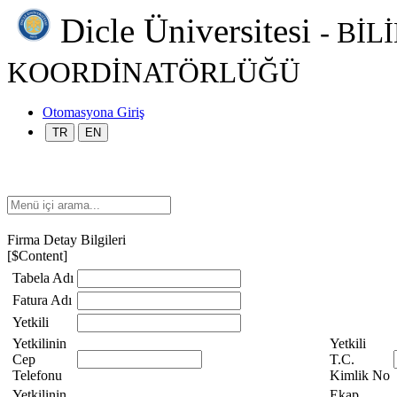
Dicle Üniversitesi
- Bİ
KOORDİNATÖRLÜĞÜ
Otomasyona Giriş
TR
EN
Firma Detay Bilgileri
[$Content]
Tabela Adı
Fatura Adı
Yetkili
Yetkilinin
Yetkili
Cep
T.C.
Telefonu
Kimlik No
Yetkilinin
Ekap