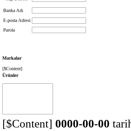
Banka Adı
E-posta Adresi
Parola
Markalar
[$Content]
Ürünler
[$Content]
0000-00-00
tari