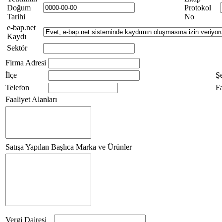
Doğum
Protokol
Tarihi
No
e-bap.net
Kaydı
Sektör
Firma Adresi
İlçe
Ş
Telefon
F
Faaliyet Alanları
Satışa Yapılan Başlıca Marka ve Ürünler
Vergi Dairesi