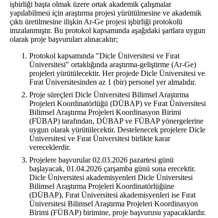
işbirliği başta olmak üzere ortak akademik çalışmalar
yapılabilmesi için araştırma projesi yürütülmesine ve akademik
çıktı üretilmesine ilişkin Ar-Ge projesi işbirliği protokolü
imzalanmıştır. Bu protokol kapsamında aşağıdaki şartlara uygun
olarak proje başvuruları alınacaktır;
Protokol kapsamında "Dicle Üniversitesi ve Fırat
Üniversitesi" ortaklığında araştırma-geliştirme (Ar-Ge)
projeleri yürütülecektir. Her projede Dicle Üniversitesi ve
Fırat Üniversitesinden az 1 (bir) personel yer almalıdır.
Proje süreçleri Dicle Üniversitesi Bilimsel Araştırma
Projeleri Koordinatörlüğü (DÜBAP) ve Fırat Üniversitesi
Bilimsel Araştırma Projeleri Koordinasyon Birimi
(FÜBAP) tarafından, DÜBAP ve FÜBAP yönergelerine
uygun olarak yürütülecektir. Destelenecek projelere Dicle
Üniversitesi ve Fırat Üniversitesi birlikte karar
vereceklerdir.
Projelere başvurular 02.03.2026 pazartesi günü
başlayacak, 01.04.2026 çarşamba günü sona erecektir.
Dicle Üniversitesi akademisyenleri Dicle Üniversitesi
Bilimsel Araştırma Projeleri Koordinatörlüğüne
(DÜBAP), Fırat Üniversitesi akademisyenleri ise Fırat
Üniversitesi Bilimsel Araştırma Projeleri Koordinasyon
Birimi (FÜBAP) birimine, proje başvurusu yapacaklardır.