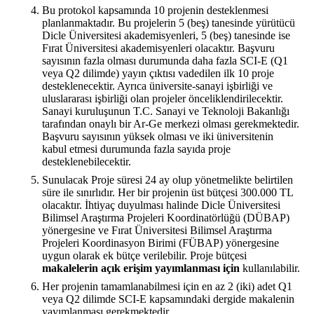
Bu protokol kapsamında 10 projenin desteklenmesi
planlanmaktadır. Bu projelerin 5 (beş) tanesinde yürütücü
Dicle Üniversitesi akademisyenleri, 5 (beş) tanesinde ise
Fırat Üniversitesi akademisyenleri olacaktır. Başvuru
sayısının fazla olması durumunda daha fazla SCI-E (Q1
veya Q2 dilimde) yayın çıktısı vadedilen ilk 10 proje
desteklenecektir. Ayrıca üniversite-sanayi işbirliği ve
uluslararası işbirliği olan projeler önceliklendirilecektir.
Sanayi kuruluşunun T.C. Sanayi ve Teknoloji Bakanlığı
tarafından onaylı bir Ar-Ge merkezi olması gerekmektedir.
Başvuru sayısının yüksek olması ve iki üniversitenin
kabul etmesi durumunda fazla sayıda proje
desteklenebilecektir.
Sunulacak Proje süresi 24 ay olup yönetmelikte belirtilen
süre ile sınırlıdır. Her bir projenin üst bütçesi 300.000 TL
olacaktır. İhtiyaç duyulması halinde Dicle Üniversitesi
Bilimsel Araştırma Projeleri Koordinatörlüğü (DÜBAP)
yönergesine ve Fırat Üniversitesi Bilimsel Araştırma
Projeleri Koordinasyon Birimi (FÜBAP) yönergesine
uygun olarak ek bütçe verilebilir. Proje bütçesi
makalelerin açık erişim yayımlanması için
kullanılabilir.
Her projenin tamamlanabilmesi için en az 2 (iki) adet Q1
veya Q2 dilimde SCI-E kapsamındaki dergide makalenin
yayımlanması gerekmektedir.