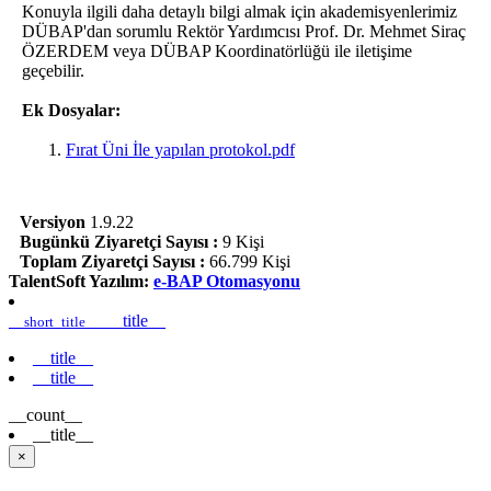
Konuyla ilgili daha detaylı bilgi almak için akademisyenlerimiz
DÜBAP'dan sorumlu Rektör Yardımcısı Prof. Dr. Mehmet Siraç
ÖZERDEM veya DÜBAP Koordinatörlüğü ile iletişime
geçebilir.
Ek Dosyalar:
Fırat Üni İle yapılan protokol.pdf
Versiyon
1.9.22
Bugünkü Ziyaretçi Sayısı :
9 Kişi
Toplam Ziyaretçi Sayısı :
66.799 Kişi
TalentSoft Yazılım:
e-BAP Otomasyonu
__title__
__short_title__
__title__
__title__
__count__
__title__
×