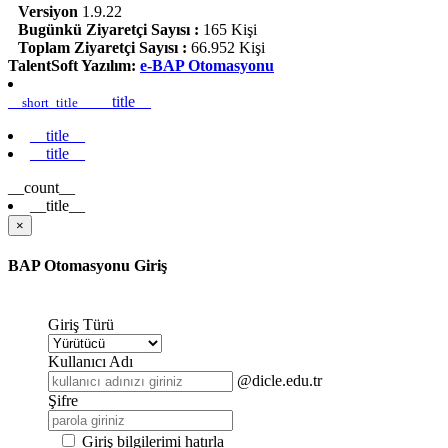
Versiyon
1.9.22
Bugünkü Ziyaretçi Sayısı :
165 Kişi
Toplam Ziyaretçi Sayısı :
66.952 Kişi
TalentSoft Yazılım:
e-BAP Otomasyonu
__title__
__short_title__
__title__
__title__
__count__
__title__
×
BAP Otomasyonu Giriş
Giriş Türü
Kullanıcı Adı
@dicle.edu.tr
Şifre
Giriş bilgilerimi hatırla